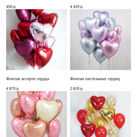
450
р.
4 420
р.
Фонтан ассорти сердца
Фонтан пастельных сердец
4 870
р.
2 620
р.