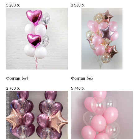
5 200
р.
3 530
р.
Фонтан №4
Фонтан №5
2 760
р.
5 740
р.