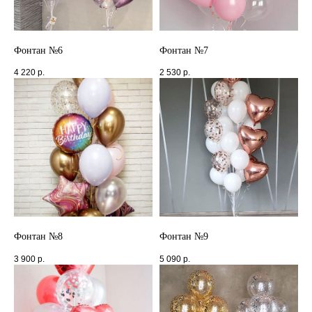
Фонтан №6
Фонтан №7
4 220
р.
2 530
р.
Фонтан №8
Фонтан №9
3 900
р.
5 090
р.